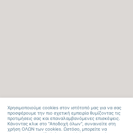
Χρησιμοποιούμε cookies στον ιστότοπό μας για να σας
προσφέρουμε την πιο σχετική εμπειρία θυμίζοντας τις
προτιμήσεις σας και επαναλαμβανόμενες επισκέψεις.
Κάνοντας κλικ στο "Αποδοχή όλων", συναινείτε στη
χρήση ΟΛΩΝ των cookies. Ωστόσο, μπορείτε να